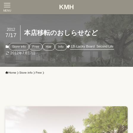
KMH
MENU
2012
本店移転のおしらせなど
7/17
LB
Lucky Board
Second Life
Store info
Free
Hair
Info
2012年7月17日
Home
Store info
Free