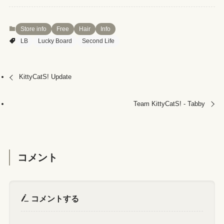
Store info
Free
Hair
Info
LB
Lucky Board
Second Life
KittyCatS! Update
Team KittyCatS! - Tabby
コメント
コメントする