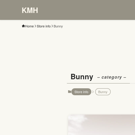
KMH
Home
Store info
Bunny
Bunny
– category –
Store info
Bunny